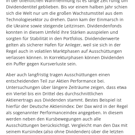
In der öffentlichen Wahrnehmung ist es lange Zeit ruhig um
Dividendentitel geblieben. Bis vor einem halben Jahr schien
sich die Welt nur um die großen Wachstumstitel aus dem
Technologiesektor zu drehen. Dann kam der Einmarsch in
die Ukraine sowie steigende Leitzinsen. Dividendenfonds
konnten in diesem Umfeld ihre Stärken ausspielen und
sorgten für Stabilität in den Portfolios. Dividendenwerte
gelten als sicherer Hafen für Anleger, weil sie sich in der
Regel auch in volatilen Marktphasen auf Ausschüttungen
verlassen können. In Korrekturphasen können Dividenden
ein Puffer gegen Kursverluste sein.
Aber auch langfristig tragen Ausschüttungen einen
entscheidenden Teil zur Aktien Performance bei.
Untersuchungen über längere Zeiträume zeigen, dass etwa
ein Viertel bis ein Drittel des durchschnittlichen
Aktienertrags aus Dividenden stammt. Bestes Beispiel ist
hierfür der Deutsche Aktienindex: Der Dax wird in der Regel
als sogenannter Performanceindex angegeben. In diesem
werden neben den Kursbewegungen auch alle
Ausschüttungen berücksichtigt. Vergleicht man den Dax mit
seinem Kursindex (also ohne Dividenden) über die letzten