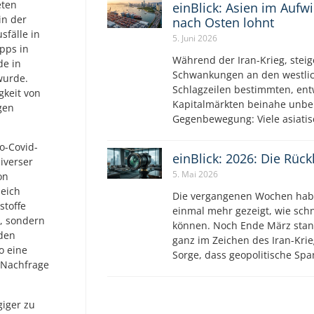
eten
einBlick: Asien im Aufw
in der
nach Osten lohnt
sfälle in
5. Juni 2026
pps in
Während der Iran-Krieg, steig
de in
Schwankungen an den westlic
wurde.
Schlagzeilen bestimmten, ent
gkeit von
Kapitalmärkten beinahe unbe
gen
Gegenbewegung: Viele asiatis
o-Covid-
einBlick: 2026: Die Rüc
diverser
5. Mai 2026
on
leich
Die vergangenen Wochen hab
stoffe
einmal mehr gezeigt, wie sch
, sondern
können. Noch Ende März stan
rden
ganz im Zeichen des Iran-Krie
o eine
Sorge, dass geopolitische S
e Nachfrage
giger zu