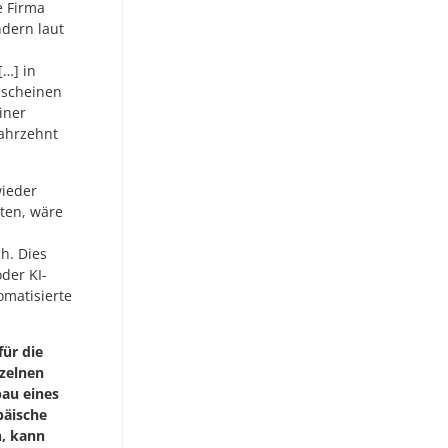
e Firma
ndern laut
[…] in
 scheinen
iner
Jahrzehnt
wieder
ten, wäre
h. Dies
der KI-
omatisierte
für die
zelnen
au eines
päische
n, kann