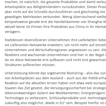
machen, ist natürlich, die gesamte Produktion und damit verb
Arbeitsplätze aus Billiglohnländern zurückzuholen. Dieser Proze
aber nicht auf die Schnelle durchzuführen und gleichzeitig mit
gewaltigen Mehrkosten verbunden. Wenig überraschend stellt
beispielsweise gerade erst die Handelskammer von Shanghai kl
aktuell keine US-Firmen ihre Produktion aus China in ihr Heima
verlagern.
Stattdessen diversifizieren Unternehmen ihre Lieferketten lieb
sie Lieferanten-Netzwerke erweitern, um nicht mehr auf einzel
Unternehmen und Wirtschaftsregionen angewiesen zu sein. Kle
flexiblere und wachsende Unternehmen sind hier in der Regel i
da sie diese Netzwerke erst aufbauen und nicht erst gewachse
Strukturen aufbrechen müssen.
Unterstützung könnte das sogenannte Reshoring – also das zu
von Arbeitsplätzen aus dem Ausland – auch aus der Politik erha
Reaktion auf die aktuellen Krisen haben sich etwa viele europä
Staaten das Ziel gesetzt, die Versorgungssicherheit bei strateg
lebensnotwendigen Gütern wie Medikamenten, Energieträgern
Technologie zu verbessern. Schlüsselprodukte und -technologie
zukünftig also möglichst „Made in EU“ sein. Beispiel hierfür ist 