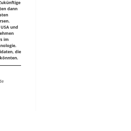
 Zukünftige
lten dann
sten
rsen.
r USA und
nnehmen
s im
nologie.
idaten, die
 könnten.
de