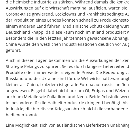
die heimische Industrie zu stärken. Während damals die konkr
Auswirkungen auf die Wirtschaft marginal ausfielen, waren sie 
Corona-Krise gravierend. Lockdowns und krankheitsbedingte Au
der Produktion eines Landes konnten schnell zu Produktionssto
einem anderen Land führen. Medizinische Schutzkleidung wur
Deutschland knapp, da diese kaum noch im Inland produziert 
Besonders die in den letzten Jahrzehnten gewachsene Abhängi
China wurde den westlichen Industrienationen deutlich vor Au
geführt.
Auch in diesen Tagen bekommen wir die Auswirkungen der Zer
Strategie Pekings zu spüren. Sei es durch längere Lieferzeiten 
Produkte oder immer weiter steigende Preise. Die Bedeutung v
Russland und der Ukraine sind für die Weltwirtschaft zwar ung
kleiner als China, trotzdem ist gerade Europa auf russische Roh
angewiesen. Es geht dabei nicht nur um Öl, Erdgas und Weizen
auch um Metalle wie Palladium und Neon. Beide Rohstoffe we
insbesondere für die Halbleiterindustrie dringend benötigt. Als
Industrie, die bereits vor Kriegsausbruch nicht die vorhanden
bedienen konnte.
Eine Möglichkeit, sich von ausländischen Lieferketten unabhän