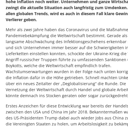
hohe Inflation noch weiter. Unternehmen und ganze Wirtsch
zwingt die aktuelle Situation auch langfristig zum Umdenken.
allen globalen Trends, wird es auch in diesem Fall klare Gewi
Verlierer geben.
Mehr als zwei Jahre haben das Coronavirus und die Maßnahme
Pandemiebekämpfung die Weltwirtschaft bestimmt. Gerade als
langsame Abschwächung des Infektionsgeschehens erkennbar 
und sich Unternehmen immer besser auf die Schwierigkeiten i
Lieferketten einstellen konnten, schockte der Ukraine-Krieg die
Angriff russischer Truppen führte zu umfassenden Sanktionen
Boykotts, welche die Weltwirtschaft empfindlich trafen.
Wachstumserwartungen wurden in der Folge nach unten korrig
die Inflation dafür in die Höhe getrieben. Schnell machten Unk
über ein neues Zeitalter der „Deglobalisierung“ die Runde. Die
Vernetzung der Weltwirtschaft durch Handel und globale Arbeit
könnte demnach ins Stocken geraten oder sogar zurückgedreht
Erstes Anzeichen für diese Entwicklung war bereits der Handel
zwischen den USA und China im Jahr 2018. Bekanntermaßen war
des US-Präsidenten Trump dabei auch wieder Jobs aus China z
die Vereinigten Staaten zu holen, um Arbeitslosigkeit zu bekä