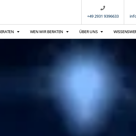
+49 2931 9396633
inf
BERATEN
WEN WIR BERATEN
ÜBER UNS
WISSENSWE