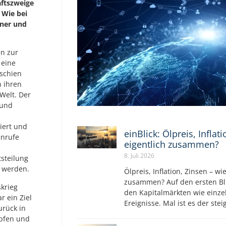
aftszweige
 Wie bei
nner und
n zur
 eine
schien
n ihren
 Welt. Der
 und
iert und
einBlick: Ölpreis, Inflat
enrufe
eigentlich zusammen?
8. Juli 2026
steilung
 werden.
Ölpreis, Inflation, Zinsen – wi
zusammen? Auf den ersten Bli
skrieg
den Kapitalmärkten wie einz
 ein Ziel
Ereignisse. Mal ist es der ste
urück in
mpfen und