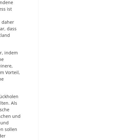
undene
ss ist
e daher
ar, dass
tland
er, indem
ne
inere,
m Vorteil,
ne
rückholen
lten. Als
ische
ischen und
 und
n sollen
der