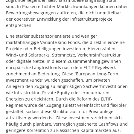
zugrunde liegenden Geschäftsmodelle langfristig stabil
sind. In Phasen erhöhter Marktschwankungen können daher
Bewertungsbewegungen auftreten, die nicht unmittelbar
der operativen Entwicklung der Infrastrukturprojekte
entsprechen.
Eine stärker substanzorientierte und weniger
marktabhängige Variante sind Fonds, die direkt in einzelne
Projekte oder Beteiligungen investieren. Hierzu zählen
Wind- und Solarparks, Stromnetze, Verkehrsinfrastruktur
oder digitale Netze. In diesem Zusammenhang gewinnen
europäische Langfristfonds nach dem ELTIF-Regelwerk
zunehmend an Bedeutung. Diese “European Long-Term
Investment Funds“ wurden geschaffen, um privaten
Anlegern den Zugang zu langfristigen Sachwertinvestitionen
wie Infrastruktur, Private Equity oder erneuerbaren
Energien zu erleichtern. Durch die Reform des ELTIF-
Regimes wurde der Zugang zuletzt vereinfacht und flexibler
gestaltet, sodass diese Struktur auch für Privatanleger
attraktiver geworden ist. Diese Investments zeichnen sich
häufig durch planbare, vertraglich gesicherte Cashflows und
geringere Korrelation zu klassischen Kapitalmärkten aus.