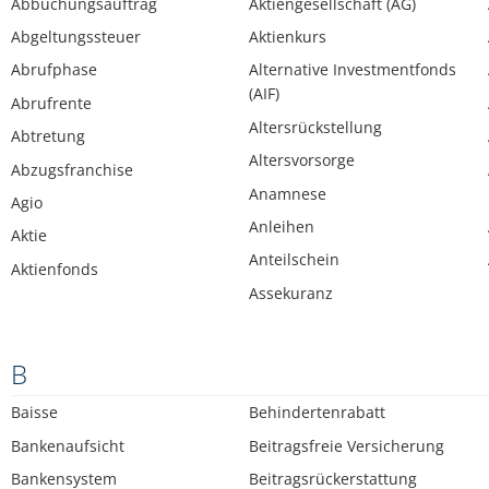
Abbuchungsauftrag
Aktiengesellschaft (AG)
Abgeltungssteuer
Aktienkurs
Abrufphase
Alternative Investmentfonds
(AIF)
Abrufrente
Altersrückstellung
Abtretung
Altersvorsorge
Abzugsfranchise
Anamnese
Agio
Anleihen
Aktie
Anteilschein
Aktienfonds
Assekuranz
B
Baisse
Behindertenrabatt
Bankenaufsicht
Beitragsfreie Versicherung
Bankensystem
Beitragsrückerstattung