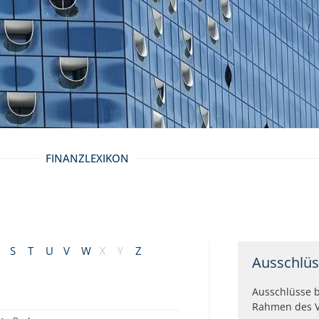
FINANZLEXIKON
S
T
U
V
W
X
Y
Z
Ausschlü
Ausschlüsse 
Rahmen des V