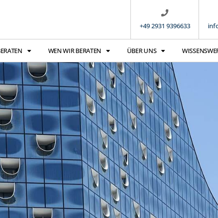
+49 2931 9396633
inf
BERATEN
WEN WIR BERATEN
ÜBER UNS
WISSENSWE