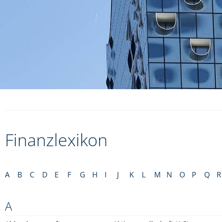
Finanzlexikon
A
B
C
D
E
F
G
H
I
J
K
L
M
N
O
P
Q
R
A