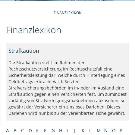
FINANZLEXIKON
Finanzlexikon
Strafkaution
Die Strafkaution stellt im Rahmen der
Rechtsschutzversicherung im Rechtsschutzfall eine
Sicherheitsleistung dar, welche durch Hinterlegung eines
Geldbetrags erbracht wird. Setzten
Strafversicherungsbehörden im In- oder im Ausland eine
Strafkaution gegen einen Versicherten fest, um zumindest
vorläufig von Strafverfolgungsmaßnehmen abzusehen, so
gewährt der Versicherer ein zinsloses Darlehen. Dieses
Darlehen wird nur bis zu der vereinbarten Höhe gewährt.
A
B
C
D
E
F
G
H
I
J
K
L
M
N
O
P