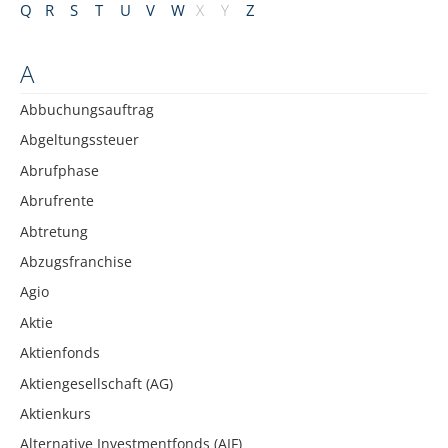
Q
R
S
T
U
V
W
X
Y
Z
A
Abbuchungsauftrag
Abgeltungssteuer
Abrufphase
Abrufrente
Abtretung
Abzugsfranchise
Agio
Aktie
Aktienfonds
Aktiengesellschaft (AG)
Aktienkurs
Alternative Investmentfonds (AIF)