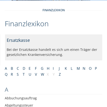
FINANZLEXIKON
Finanzlexikon
Ersatzkasse
Bei der Ersatzkasse handelt es sich um einen Träger der
gesetzlichen Krankenversicherung.
A
B
C
D
E
F
G
H
I
J
K
L
M
N
O
P
Q
R
S
T
U
V
W
X
Y
Z
A
Abbuchungsauftrag
Abgeltungssteuer