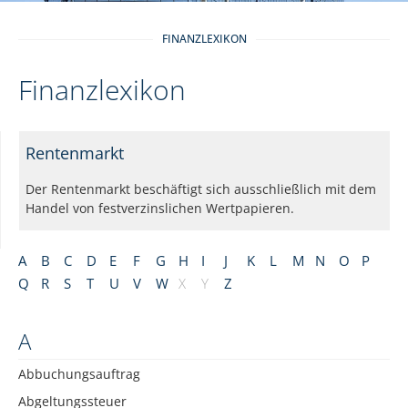
FINANZLEXIKON
Finanzlexikon
Rentenmarkt
Der Rentenmarkt beschäftigt sich ausschließlich mit dem
Handel von festverzinslichen Wertpapieren.
A
B
C
D
E
F
G
H
I
J
K
L
M
N
O
P
Q
R
S
T
U
V
W
X
Y
Z
A
Abbuchungsauftrag
Abgeltungssteuer