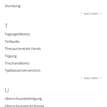
Stundung
NACH OBEN
T
Tagesgeldkonto
Teilkasko
Thesaurierende Fonds
Tilgung
Treuhandkonto
Typklassenverzeichnis
NACH OBEN
U
Überschussbeteiligung
Überschussverrechnung