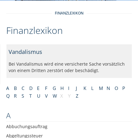
FINANZLEXIKON
Finanzlexikon
Vandalismus
Bei Vandalismus wird eine versicherte Sache vorsätzlich
von einem Dritten zerstört oder beschädigt.
A
B
C
D
E
F
G
H
I
J
K
L
M
N
O
P
Q
R
S
T
U
V
W
X
Y
Z
A
Abbuchungsauftrag
Abgeltungssteuer