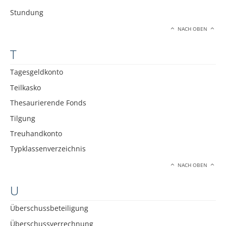
Stundung
NACH OBEN
T
Tagesgeldkonto
Teilkasko
Thesaurierende Fonds
Tilgung
Treuhandkonto
Typklassenverzeichnis
NACH OBEN
U
Überschussbeteiligung
Überschussverrechnung