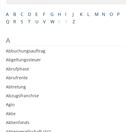
A
B
C
D
E
F
G
H
I
J
K
L
M
N
O
P
Q
R
S
T
U
V
W
X
Y
Z
A
Abbuchungsauftrag
Abgeltungssteuer
Abrufphase
Abrufrente
Abtretung
Abzugsfranchise
Agio
Aktie
Aktienfonds
Aktiengesellschaft (AG)