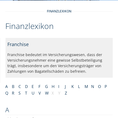
FINANZLEXIKON
Finanzlexikon
Franchise
Franchise bedeutet im Versicherungswesen, dass der
Versicherungsnehmer eine gewisse Selbstbeteiligung
trägt, insbesondere um den Versicherungsträger von
Zahlungen von Bagatellschäden zu befreien.
A
B
C
D
E
F
G
H
I
J
K
L
M
N
O
P
Q
R
S
T
U
V
W
X
Y
Z
A