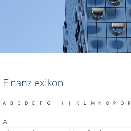
Finanzlexikon
A
B
C
D
E
F
G
H
I
J
K
L
M
N
O
P
Q
R
A