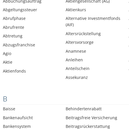
Abbuchungsauftrag
Aktiengesellschaft (AG)
Abgeltungssteuer
Aktienkurs
Abrufphase
Alternative Investmentfonds
(AIF)
Abrufrente
Altersrückstellung
Abtretung
Altersvorsorge
Abzugsfranchise
Anamnese
Agio
Anleihen
Aktie
Anteilschein
Aktienfonds
Assekuranz
B
Baisse
Behindertenrabatt
Bankenaufsicht
Beitragsfreie Versicherung
Bankensystem
Beitragsrückerstattung