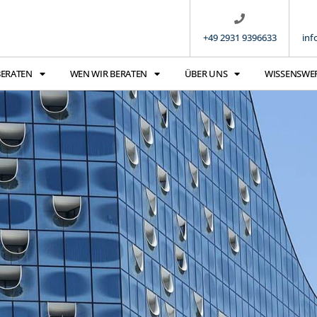
+49 2931 9396633
inf
BERATEN
WEN WIR BERATEN
ÜBER UNS
WISSENSWE