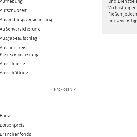
Aufhebung
und Dienstlei
Vorleistungen,
Aufschubzeit
fließen jedoch
Ausbildungsversicherung
nur das ferti
Außenversicherung
Ausgabeaufschlag
Auslandsreise-
Krankversicherung
Ausschlüsse
Ausschüttung
NACH OBEN
Börse
Börsenpreis
Branchenfonds