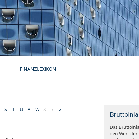
FINANZLEXIKON
S
T
U
V
W
X
Y
Z
Bruttoinl
Das Bruttoinl
den Wert der 