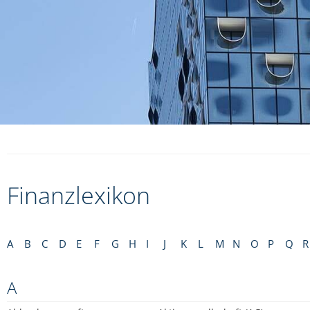
Finanzlexikon
A
B
C
D
E
F
G
H
I
J
K
L
M
N
O
P
Q
R
A