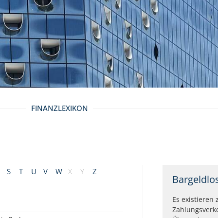
FINANZLEXIKON
S
T
U
V
W
X
Y
Z
Bargeldlo
Es existieren
Zahlungsverk