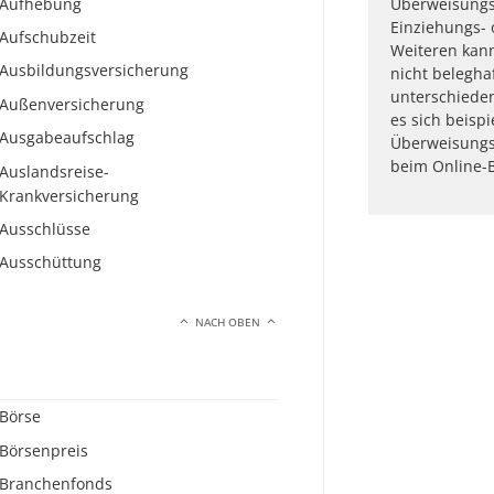
Aufhebung
Überweisung
Einziehungs- 
Aufschubzeit
Weiteren kan
Ausbildungsversicherung
nicht belegha
unterschieden
Außenversicherung
es sich beisp
Ausgabeaufschlag
Überweisungs
beim Online-Ba
Auslandsreise-
Krankversicherung
Ausschlüsse
Ausschüttung
NACH OBEN
Börse
Börsenpreis
Branchenfonds