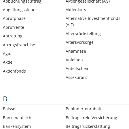
Abbuchungsauftrag
Aktiengesellschaft (AG)
Abgeltungssteuer
Aktienkurs
Abrufphase
Alternative Investmentfonds
(AIF)
Abrufrente
Altersrückstellung
Abtretung
Altersvorsorge
Abzugsfranchise
Anamnese
Agio
Anleihen
Aktie
Anteilschein
Aktienfonds
Assekuranz
B
Baisse
Behindertenrabatt
Bankenaufsicht
Beitragsfreie Versicherung
Bankensystem
Beitragsrückerstattung