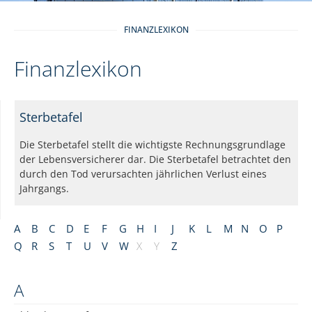
FINANZLEXIKON
Finanzlexikon
Sterbetafel
Die Sterbetafel stellt die wichtigste Rechnungsgrundlage
der Lebensversicherer dar. Die Sterbetafel betrachtet den
durch den Tod verursachten jährlichen Verlust eines
Jahrgangs.
A
B
C
D
E
F
G
H
I
J
K
L
M
N
O
P
Q
R
S
T
U
V
W
X
Y
Z
A