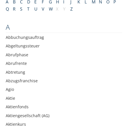
A
B
C
D
E
F
G
H
I
J
K
L
M
N
O
P
Q
R
S
T
U
V
W
X
Y
Z
A
Abbuchungsauftrag
Abgeltungssteuer
Abrufphase
Abrufrente
Abtretung
Abzugsfranchise
Agio
Aktie
Aktienfonds
Aktiengesellschaft (AG)
Aktienkurs