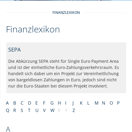
FINANZLEXIKON
Finanzlexikon
SEPA
Die Abkürzung SEPA steht für Single Euro Payment Area
und ist der einheitliche Euro-Zahlungsverkehrsraum. Es
handelt sich dabei um ein Projekt zur Vereinheitlichung
von bargeldlosen Zahlungen in Euro, jedoch sind nicht
nur die Euro-Staaten bei diesem Projekt involviert.
A
B
C
D
E
F
G
H
I
J
K
L
M
N
O
P
Q
R
S
T
U
V
W
X
Y
Z
A