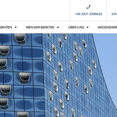
+49 2931 9396633
inf
BERATEN
WEN WIR BERATEN
ÜBER UNS
WISSENSWE