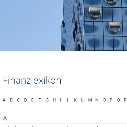
Finanzlexikon
A
B
C
D
E
F
G
H
I
J
K
L
M
N
O
P
Q
R
A