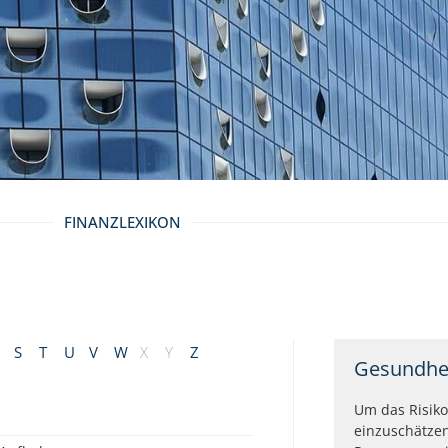
FINANZLEXIKON
S
T
U
V
W
X
Y
Z
Gesundhe
Um das Risiko
einzuschätze