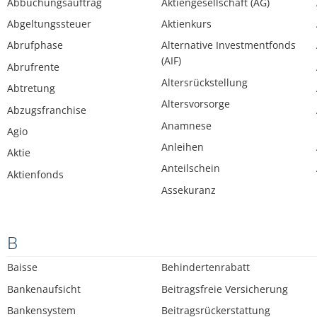
Abbuchungsauftrag
Aktiengesellschaft (AG)
Abgeltungssteuer
Aktienkurs
Abrufphase
Alternative Investmentfonds
(AIF)
Abrufrente
Altersrückstellung
Abtretung
Altersvorsorge
Abzugsfranchise
Anamnese
Agio
Anleihen
Aktie
Anteilschein
Aktienfonds
Assekuranz
B
Baisse
Behindertenrabatt
Bankenaufsicht
Beitragsfreie Versicherung
Bankensystem
Beitragsrückerstattung