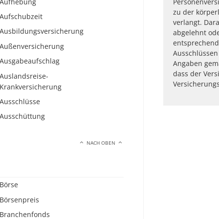
Aufhebung
Personenvers
zu der körper
Aufschubzeit
verlangt. Dar
Ausbildungsversicherung
abgelehnt od
entsprechend
Außenversicherung
Ausschlüssen 
Ausgabeaufschlag
Angaben gema
dass der Vers
Auslandsreise-
Versicherungs
Krankversicherung
Ausschlüsse
Ausschüttung
NACH OBEN
Börse
Börsenpreis
Branchenfonds