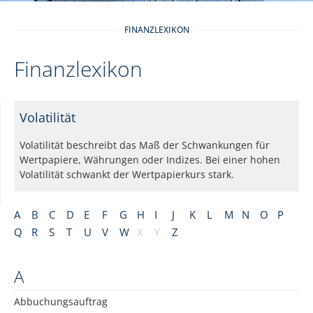
FINANZLEXIKON
Finanzlexikon
Volatilität
Volatilität beschreibt das Maß der Schwankungen für
Wertpapiere, Währungen oder Indizes. Bei einer hohen
Volatilität schwankt der Wertpapierkurs stark.
A
B
C
D
E
F
G
H
I
J
K
L
M
N
O
P
Q
R
S
T
U
V
W
X
Y
Z
A
Abbuchungsauftrag