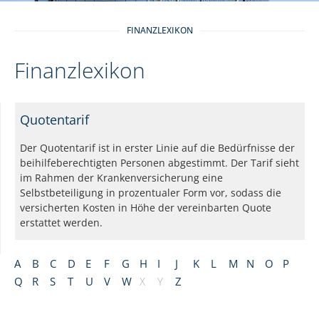
FINANZLEXIKON
Finanzlexikon
Quotentarif
Der Quotentarif ist in erster Linie auf die Bedürfnisse der
beihilfeberechtigten Personen abgestimmt. Der Tarif sieht
im Rahmen der Krankenversicherung eine
Selbstbeteiligung in prozentualer Form vor, sodass die
versicherten Kosten in Höhe der vereinbarten Quote
erstattet werden.
A
B
C
D
E
F
G
H
I
J
K
L
M
N
O
P
Q
R
S
T
U
V
W
X
Y
Z