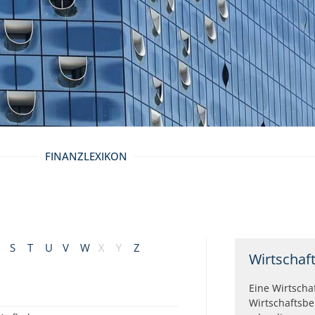
FINANZLEXIKON
S
T
U
V
W
X
Y
Z
Wirtschaft
Eine Wirtscha
Wirtschaftsbe