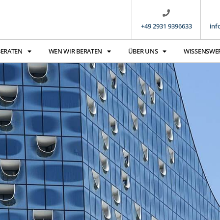
+49 2931 9396633
inf
BERATEN
WEN WIR BERATEN
ÜBER UNS
WISSENSWE