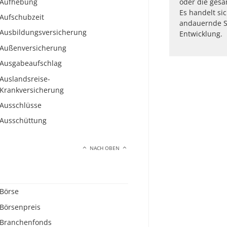
Aufhebung
oder die gesa
Es handelt si
Aufschubzeit
andauernde St
Ausbildungsversicherung
Entwicklung.
Außenversicherung
Ausgabeaufschlag
Auslandsreise-
Krankversicherung
Ausschlüsse
Ausschüttung
NACH OBEN
Börse
Börsenpreis
Branchenfonds