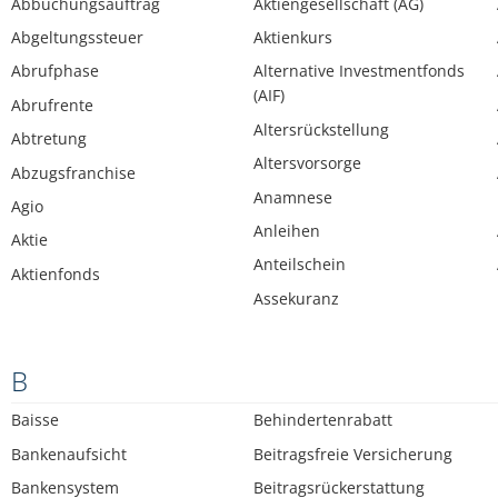
Abbuchungsauftrag
Aktiengesellschaft (AG)
Abgeltungssteuer
Aktienkurs
Abrufphase
Alternative Investmentfonds
(AIF)
Abrufrente
Altersrückstellung
Abtretung
Altersvorsorge
Abzugsfranchise
Anamnese
Agio
Anleihen
Aktie
Anteilschein
Aktienfonds
Assekuranz
B
Baisse
Behindertenrabatt
Bankenaufsicht
Beitragsfreie Versicherung
Bankensystem
Beitragsrückerstattung