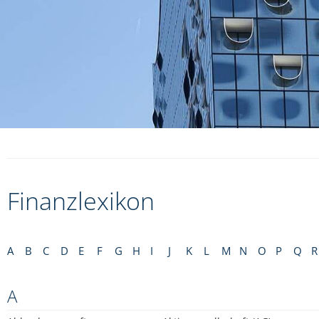
Finanzlexikon
A
B
C
D
E
F
G
H
I
J
K
L
M
N
O
P
Q
R
A